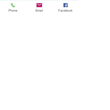
Su contribución ayuda a proveer un
mejor futuro para aquellos en
Phone
Email
Facebook
necesidad.
DONE AHORA
NICARAGUA
EL SALVADOR