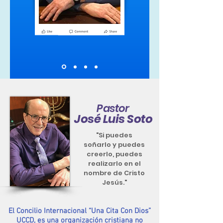
Pastor
José Luis Soto
"Si puedes
soñarlo y puedes
creerlo, puedes
realizarlo en el
nombre de Cristo
Jesús."
El Concilio Internacional “Una Cita Con Dios”
UCCD, es una organización cristiana no