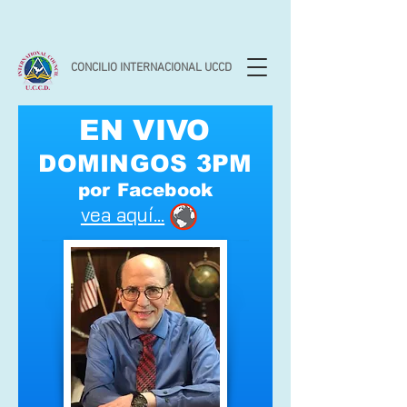
CONCILIO INTERNACIONAL UCCD
EN VIVO
DOMINGOS 3PM
por Facebook
vea aquí...